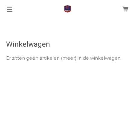
Ga
direct
naar
de
hoofdinhoud
Winkelwagen
Er zitten geen artikelen (meer) in de winkelwagen.